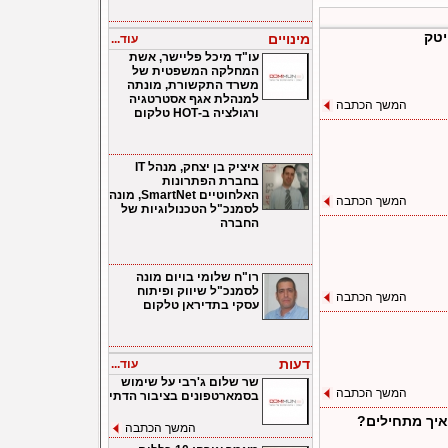
יטק
מינויים
עוד...
עו"ד מיכל פליישר, אשת
המחלקה המשפטית של
משרד התקשורת, מונתה
למנהלת אגף אסטרטגיה
המשך הכתבה
ורגולציה ב-HOT טלקום
איציק בן יצחק, מנהל IT
בחברת הפתרונות
האלחוטיים SmartNet, מונה
המשך הכתבה
לסמנכ"ל הטכנולוגיות של
החברה
רו"ח שלומי בויום מונה
לסמנכ"ל שיווק ופיתוח
המשך הכתבה
עסקי בתדיראן טלקום
דעות
עוד...
שר שלום ג'רבי על שימוש
המשך הכתבה
בסמארטפונים בציבור הדתי
 איך מתחילים?
המשך הכתבה