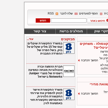
ית
הוסף למועדפים
שלח לחבר
RSS
קרי שוק
מומלצים ברשת
צור קשר
מבזקונים
עוד...
ונסולה - משחקים
במשרד התקשורת שוקלים:
קנס של 15 מליון שקלים על
יגיטליים?
בזק, בשל הפרה של
 חדשה
ההפרדה המבנית
 מה
רון זול
המשך הכתבה
?
טה לא
חברת ההפצה זברה
חלטנו
טכנולוגיות מונתה כמפיצה
 סדר
רשמית של מוצרי Juniper
Networks בישראל
וואת מחירי
משרד התקשורת אישר
רת?
לבזק להפסיק את שירותי
המשך הכתבה
התקשורת הלווינית,
האינמרסט ותקשורת חוזי
באמצעות לווין