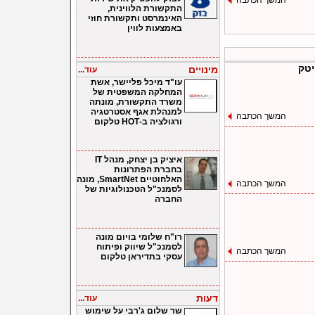
המשך הכתבה
התקשורת הלווינית,
האינמרסט ותקשורת חוזי
באמצעות לווין
יטק
מינויים
עוד...
עו"ד מיכל פליישר, אשת
המחלקה המשפטית של
משרד התקשורת, מונתה
למנהלת אגף אסטרטגיה
המשך הכתבה
ורגולציה ב-HOT טלקום
איציק בן יצחק, מנהל IT
בחברת הפתרונות
האלחוטיים SmartNet, מונה
המשך הכתבה
לסמנכ"ל הטכנולוגיות של
החברה
רו"ח שלומי בויום מונה
לסמנכ"ל שיווק ופיתוח
המשך הכתבה
עסקי בתדיראן טלקום
דעות
עוד...
שר שלום ג'רבי על שימוש