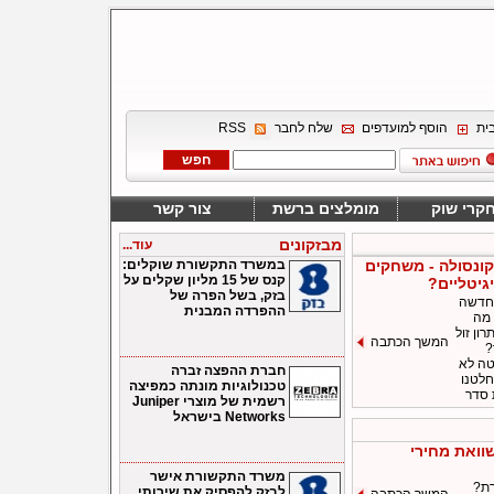
ית
הוסף למועדפים
שלח לחבר
RSS
קרי שוק
מומלצים ברשת
צור קשר
מבזקונים
עוד...
ונסולה - משחקים
במשרד התקשורת שוקלים:
קנס של 15 מליון שקלים על
יגיטליים?
בזק, בשל הפרה של
 חדשה
ההפרדה המבנית
 מה
רון זול
המשך הכתבה
?
טה לא
חברת ההפצה זברה
חלטנו
טכנולוגיות מונתה כמפיצה
 סדר
רשמית של מוצרי Juniper
Networks בישראל
וואת מחירי
משרד התקשורת אישר
רת?
לבזק להפסיק את שירותי