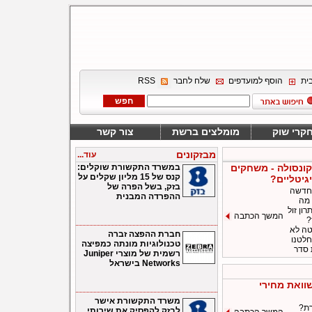
ית
הוסף למועדפים
שלח לחבר
RSS
קרי שוק
מומלצים ברשת
צור קשר
מבזקונים
עוד...
ונסולה - משחקים
במשרד התקשורת שוקלים:
קנס של 15 מליון שקלים על
יגיטליים?
בזק, בשל הפרה של
 חדשה
ההפרדה המבנית
 מה
רון זול
המשך הכתבה
?
טה לא
חברת ההפצה זברה
חלטנו
טכנולוגיות מונתה כמפיצה
 סדר
רשמית של מוצרי Juniper
Networks בישראל
וואת מחירי
משרד התקשורת אישר
רת?
לבזק להפסיק את שירותי