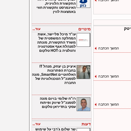
המשך הכתבה
התקשורת הלווינית,
האינמרסט ותקשורת חוזי
באמצעות לווין
יטק
מינויים
עוד...
עו"ד מיכל פליישר, אשת
המחלקה המשפטית של
משרד התקשורת, מונתה
למנהלת אגף אסטרטגיה
המשך הכתבה
ורגולציה ב-HOT טלקום
איציק בן יצחק, מנהל IT
בחברת הפתרונות
האלחוטיים SmartNet, מונה
המשך הכתבה
לסמנכ"ל הטכנולוגיות של
החברה
רו"ח שלומי בויום מונה
לסמנכ"ל שיווק ופיתוח
המשך הכתבה
עסקי בתדיראן טלקום
דעות
עוד...
שר שלום ג'רבי על שימוש