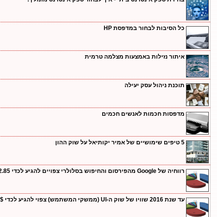
כל הסיבות לבחור במדפסת HP
איתור נזילות באמצעות מצלמה טרמית
תוכנת ניהול עסק יעילה
מדפסות חכמות לאנשים חכמים
5 טיפים שימושיים של אמיר יקותיאל על שוק ההון
רווחיה של Google מהפירסום והחיפוש בסלולרי צפויים להגיע לכדי $2.85 מיליארד דולרים עד 2016
עד שנת 2016 שוויו של שוק ה-UI (ממשקי המשתמש) צפוי להגיע לכדי 25$ מיליארד דולרים