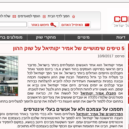
הפוך לדף הבית
הוסף למועדפים
שלח לח
דעות
מינויים
מחקרי שוק
מומלצים בר
5 טיפים שימושיים של אמיר יקותיאל על שוק ההון
פורסם: 10/9/2017
אמיר יקותיאל הוא אחד האנשים המצליחים ביותר בישראל, מדובר
ביזם הראשי בפרויקט העסקים בהוד השרון א.מ.י ביזנס סנטר ואחד
הקבלנים והיזמים הגדולים ביותר בישראל. אז איך הפך יקותיאל לכל
כך מצליח וכל כך גדול בתחומו? הבנת שוק ההון והשקעה חכמה
ונבונה במניות ובתשואות העתידיות יכולה להביא להצלחות כבירות
עבור קבלנים או יזמים צעירים. היזם אמיר יקותיאל אינו נביא או
קוסם, הוא פשוט יודע לזהות תהליכים בשוק ההון ולנצל זאת לטובתו.
אם
הקבלן אמיר יקותיאל
יכול לעשות את זה, כנראה שגם
סטודנטים שלמדו כלכלה או עובדים שעושים את צעדיהם הראשונים
בתחום יוכלו ללמוד וליישם את חמש העצות כדי לעלות את קרנם ולהפוך למצליחים בתחו
תסמכו על עצמכם ולא על אנשים בעלי אינטרסים
הפרויקטים של אמיר יקותיאל
מצליחים מאוד ולא בכדי מדובר באחד מהיזמים והקב
העצה הראשונה של יקותיאל היא לסמוך על האינטואיציות שלכם ולהבין בעצמכם את הל
אינטרסים שאתם מתייעצים עמם. יועצי השקעות מבינים היטב בנושא, במקום להפקיד א
את השוק, הבינו את המגמות ושחקו עם הכסף שלכם בעצמכם ללא מתווכים.