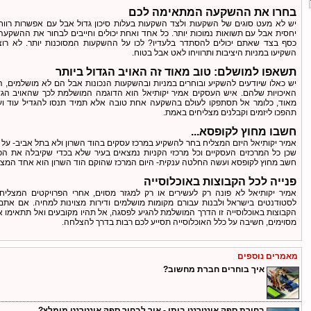
בחרו את ההשקעה המתאימה לכם
יש לא מעט סוגים של השקעות ולצד השקעות בעלות סיכון גדול אבל עם אפשרות רווח
יחסית אבל עם תשואות נמוכות יותר. כל אחד ואחת יכולים וחייבים לבחור את ההשקעה 
כסף בצד שאתם יכולים להסתדר בלעדיו? לכו על ההשקעות המסוכנות יותר. לא רוצ
השקיעו במניות היציבות ותרוויחו לאט אבל בטוח.
תשאפו למושלם: טוב מאוד זה האויב הגדול ביותר
יש כאלו שיודעים להשקיע ובוחרים במניות ובהשקעות הנכונות אבל הם לא מושלמים, ה
האיכויות שלהם. איש העסקים אמיר יקותיאל הוא הדוגמה המושלמת לכך שהאויב הגדו
מאוד, כלומר אל תסתפקו לעולם בהשקעה אחת טובה אלא תמיד תנסו להגדיל עוד ועו
תהפכו ליזמים וקבלנים מצליחים באמת.
חשבו מחוץ לקופסא...
אמיר יקותיאל היזם המצליח בחר להשקיע במרכז עסקים בהוד השרון ולא בתל אביב- על
שכן כל המרכזים העסקיים וכל מרכזי הקניות נמצאים בעיר שלא בכדי שקיבלה את הכינ
חשב מחוץ לקופסא ועשה החלטה ענקית- היום המרכז שהוקם הוד השרון הוא אחד המצלי
פנייה לכל הקבוצות באוכלוסייה
אמיר יקותיאל לא פונה רק לעשירים או רק למגזר מסוים, אחרי הפרויקטים המצליחי
לסטודנטים בישראל ולבנות עבורם מקומות מושלמים ודירות מצוינות למחיה. אם אתם ר
הקבוצות באוכלוסייה זו הדרך המושלמת להגיע לפסגה, אל תהיו מקובעים ואל תתאימו 
מסוימים, חשיבה על כלל האוכלוסייה תסייע לכם רבות בדרך להצלחה.
מאמרים נוספים
איך בוחרים חברת מחשוב?
בחירת ספק אינטרנט ביתי - איך לבחור ספק אינטרנט מומלץ?