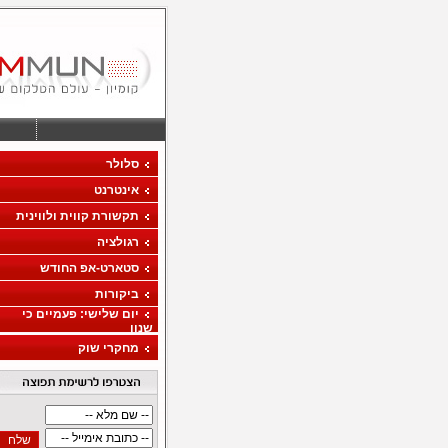
סלולר
אינטרנט
תקשורת קווית ולווינית
רגולציה
סטארט-אפ החודש
ביקורות
יום שלישי: פעמיים כי
שנון
מחקרי שוק