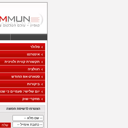
סלולר
אינטרנט
תקשורת קווית ולווינית
רגולציה
סטארט-אפ החודש
ביקורות
יום שלישי: פעמיים כי שנון
מחקרי שוק