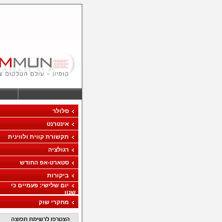
סלולר
אינטרנט
תקשורת קווית ולווינית
רגולציה
סטארט-אפ החודש
ביקורות
יום שלישי: פעמיים כי
שנון
מחקרי שוק