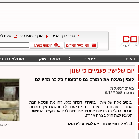
הפוך לדף הבית
הוסף למועדפים
שלח לח
דעות
מינויים
מחקרי שוק
מומלצים בר
יום שלישי: פעמיים כי שנון
קומיון מעלה את המורל עם פרסומות סלולר מהעולם
מאת: דניאל מ.
פורסם: 9/12/2008
בימים אלה של מיתון, בחירות ודכדוך כללי, קחו את הכיסא קצת
אחורה, תזמינו חבר או חברה מהמשרד ליד ותלמדו איך מוכרות
חברות הסלולר במדינות אחרות. אם חתכו לכם את תקציב הנסיעות,
תטעמו קצת חו"ל בצורה אחרת.
1. לא לדחוף את הידיים למקום לא מוכר:
תראו את