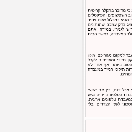
 כי מדובר בתקלה קריטית
רוב השפשופים והפיקסלים
מגיע כמכלול שלם ויחיד
י שנציג בדק עמכם שהנתונים
דיש לגמרי. במידה ואתם
לולר במעבדה, כאשר הבית
עבר למקום מגוריכם.
תיקון
תיקון מיידי ומעדיפים לקבל
הטוב ביותר. אף אחד לא
ות תיקוני הנייד במעבדה
נוחים.
 מכל דגם, בין אם שקעי
בדת הטלפונים יהיה נגיש
כמעבדת טלפונים ארעית,
כוני לשני הצדדים, בלי