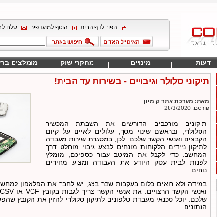
הפוך לדף הבית
הוסף למועדפים
שלח לח
דעות
מינויים
מחקרי שוק
מומלצים בר
תיקוני סלולר וגיבויים - בשירות עד הבית!
מאת: מערכת אתר קומיון
פורסם: 28/3/2020
תיקונים מורכבים הדורשים את השבתת המכשיר
הסלולרי, ובראשם שינוי מסך, עלולים לאיים על קיום
הקבצים ואנשי הקשר שלכם. לכן, במסגרת שירות מעבדה
לתיקון ניידים הלקוחות מונחים לבצע גיבוי מוחלט דרך
המחשב. כדי לקבל את המיטב עבור כספיכם, מומלץ
לפנות לבית עסק היודע את העבודה ומציע מחירים
נוחים.
במידה ולא רואים כלום בעקבות שבר בצג, יש לחבר את הפלאפון למחש
ו
שלכם, יוכל טכנאי מעבדת טלפונים לתיקון סלולרי להזין את הקובץ שהפ
הנתונים.