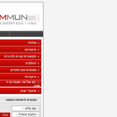
סלולר
אינטרנט
תקשורת קווית ולווינית
רגולציה
סטארט-אפ החודש
ביקורות
יום שלישי: פעמיים כי
שנון
מחקרי שוק