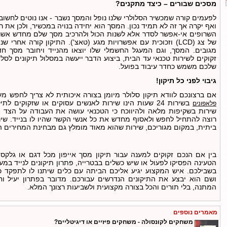
מסכים שבורים – כיצד מתקנים?
לפעמים קורה שמכשיר הסלולרי שלנו נופל והמסך נשבר - אנו נוטים לחשוב
ואף יקרה אך זה לא תמיד נכון. המסך הוא יחידה בנויה במכשיר, ולכן את 
השרופים אי-אפשר לסדר אלא לשנות הכול ולהרכיב מסך שלם מחדש אשר 
של צג (LCD) וזכוכית עם אפשרויות מגע (טאצ'). התיקון קורה אחר
מגובים. המסך, וגם המעגל החשמלי שלו יוצאו מהנייד ויחובר מסך ח
זקוקים לשירות טכנאי עד הבית, ביצוע הדבר ייעשה במסלול תיקונים לס
שלכם משמש כחדר עיבוד בפועל.
גיבוי לפני כל תיקון!
אם ברצונכם לוודא תיקון סלולר מיומן בצורה איכותית לא צריך לחפש מ
בשירות 24 שעות הינו שירות לאנשים עסוקים או שזקוקים ל
פלאפונים
שירות בשקיפות מלאה ולהיווכח כי הטכנאי עושה את העבודה על הצד 
רוצה להתחיל לחפש ולאסוף מחדש את כל אנשי הקשר שהיו לו בנייד. שיר
ביתית, במקום מגוריכם, שירות שהוא מאוד מומלץ גם מבחינת המחירים ה
בין אם הנכם זקוקים למענה עבור תיקון מסך אייפון מכל דגם או גלקסי
הטעינה הפסיקו לפעול או שיש כשלים בבטרייה, פתרון תיקונים לנייד במע
בשבילכם. איש המקצוע יגיע אליכם הביתה עם כלים שיתנו לו לתפקד 
ושם הוא יבצע את התיקונים הנדרשים עבורכם. מדובר בפתרון יעיל וחס
המתנה, בלי תורים והכל בצורה מקצועית ולשביעות רצונך המלא.
מאמרים נוספים
משחקים לקונסולה - משחקים פיזיים או דיגיטליים?